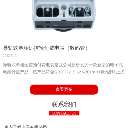
导轨式单相远控预付费电表（数码管）
2022/3/15
导轨式单相远控预付费电表是我公司新研发的一款新型的电子式
电能计量产品。该产品符合GB/T17215.321-2018中1级2级静止式
交流有功电能表的相关技术要求，适用于参比电压220V或
230V，频率50Hz或60Hz的单相交流有功电能的计算。
查看更多
该产品适用电压范围宽，可靠性强，寿命长，精度高，功耗低，
并且具有防窃电等功能。它采用导轨式结构设计，体积小，安装
联系我们
方便，采用标准35mm导轨安装，可广泛应用于城市，农村或工
CONTACT US
厂企业的单相电能计量和集中式安装。
泰安天祥电子有限公司