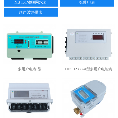
NB-IoT物联网水表
智能电表
超声波热量表
1
2
3
4
5
6
多用户电表I型
DDSH2359-A型多用户电能表