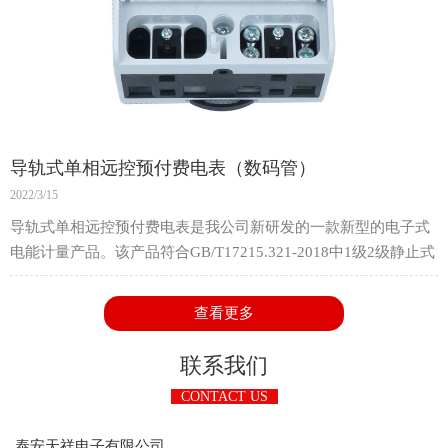
导轨式单相远控预付费电表（数码管）
2022/3/15
导轨式单相远控预付费电表是我公司新研发的一款新型的电子式
电能计量产品。该产品符合GB/T17215.321-2018中1级2级静止式
交流有功电能表的相关技术要求，适用于参比电压220V或
230V，频率50Hz或60Hz的单相交流有功电能的计算。
查看更多
该产品适用电压范围宽，可靠性强，寿命长，精度高，功耗低，
并且具有防窃电等功能。它采用导轨式结构设计，体积小，安装
联系我们
方便，采用标准35mm导轨安装，可广泛应用于城市，农村或工
CONTACT US
厂企业的单相电能计量和集中式安装。
泰安天祥电子有限公司