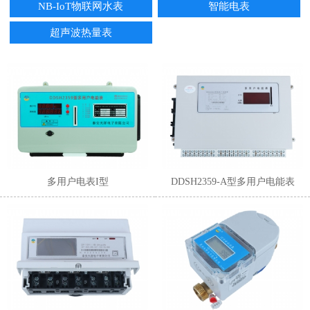
NB-IoT物联网水表
智能电表
超声波热量表
1
2
3
4
5
6
多用户电表I型
DDSH2359-A型多用户电能表