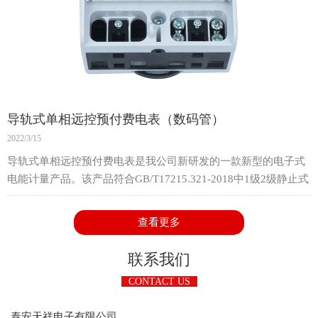
导轨式单相远控预付费电表（数码管）
2022/3/15
导轨式单相远控预付费电表是我公司新研发的一款新型的电子式
电能计量产品。该产品符合GB/T17215.321-2018中1级2级静止式
交流有功电能表的相关技术要求，适用于参比电压220V或
230V，频率50Hz或60Hz的单相交流有功电能的计算。
查看更多
该产品适用电压范围宽，可靠性强，寿命长，精度高，功耗低，
并且具有防窃电等功能。它采用导轨式结构设计，体积小，安装
联系我们
方便，采用标准35mm导轨安装，可广泛应用于城市，农村或工
CONTACT US
厂企业的单相电能计量和集中式安装。
泰安天祥电子有限公司