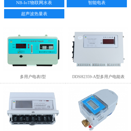
NB-IoT物联网水表
智能电表
超声波热量表
1
2
3
4
5
6
多用户电表I型
DDSH2359-A型多用户电能表