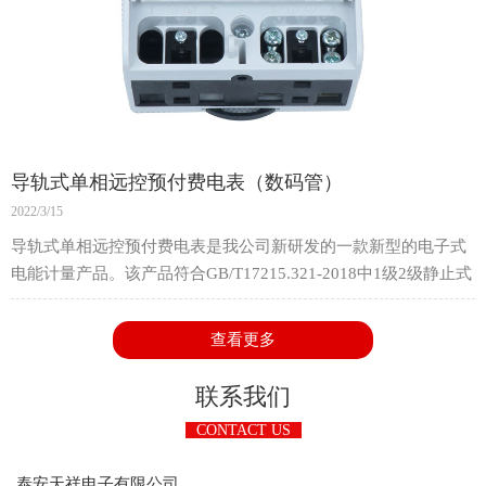
导轨式单相远控预付费电表（数码管）
2022/3/15
导轨式单相远控预付费电表是我公司新研发的一款新型的电子式
电能计量产品。该产品符合GB/T17215.321-2018中1级2级静止式
交流有功电能表的相关技术要求，适用于参比电压220V或
230V，频率50Hz或60Hz的单相交流有功电能的计算。
查看更多
该产品适用电压范围宽，可靠性强，寿命长，精度高，功耗低，
并且具有防窃电等功能。它采用导轨式结构设计，体积小，安装
联系我们
方便，采用标准35mm导轨安装，可广泛应用于城市，农村或工
CONTACT US
厂企业的单相电能计量和集中式安装。
泰安天祥电子有限公司