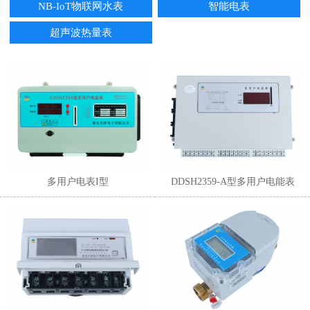
NB-IoT物联网水表
智能电表
超声波热量表
1
2
3
4
5
6
多用户电表I型
DDSH2359-A型多用户电能表