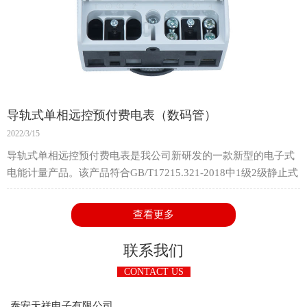
导轨式单相远控预付费电表（数码管）
2022/3/15
导轨式单相远控预付费电表是我公司新研发的一款新型的电子式
电能计量产品。该产品符合GB/T17215.321-2018中1级2级静止式
交流有功电能表的相关技术要求，适用于参比电压220V或
230V，频率50Hz或60Hz的单相交流有功电能的计算。
查看更多
该产品适用电压范围宽，可靠性强，寿命长，精度高，功耗低，
并且具有防窃电等功能。它采用导轨式结构设计，体积小，安装
联系我们
方便，采用标准35mm导轨安装，可广泛应用于城市，农村或工
CONTACT US
厂企业的单相电能计量和集中式安装。
泰安天祥电子有限公司